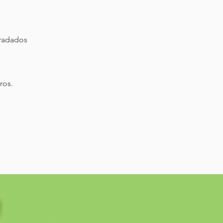
gradados
ros.
!