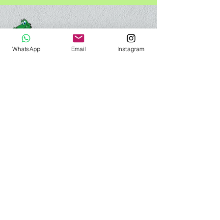
WhatsApp
Email
Instagram
Rua Viseu 359- Jacaré
Rio de Janeiro
CONTATOS:
(21)96467-8494
contato@cercario.com.br
MENU:
Sobre
Produtos
Eventos
Contatos