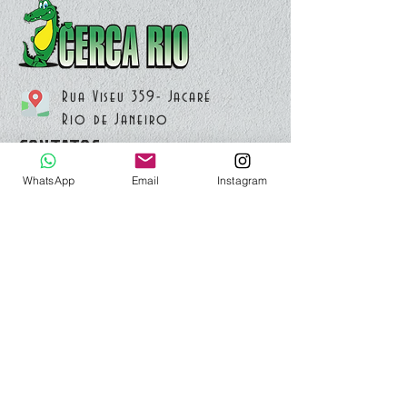
Rua Viseu 359- Jacaré
Rio de Janeiro
CONTATOS:
WhatsApp
Email
Instagram
(21)96467-8494
contato@cercario.com.br
MENU:
Sobre
Produtos
Eventos
Contatos
Orçamentos